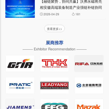
【融链聚势，协同共赢】沃弗永磁将亮
相安徽高端装备制造产业强链补链协同
发展对接会 —— 企业风采④
2026-04-29
181
查看更多>>
展商推荐
——— Exhibitor Recommendation ———