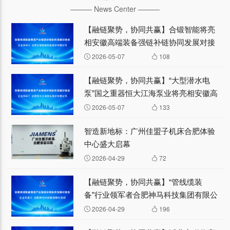
——— News Center ———
【融链聚势，协同共赢】合锻智能将亮
相安徽高端装备强链补链协同发展对接
会—— 企业风采⑧
2026-05-07
108
【融链聚势，协同共赢】“大型潜水电
泵”国之重器恒大江海泵业将亮相安徽高
端装备强链补链协同发展对接会—— 企
2026-05-07
133
业风采⑦
智造新地标：广州佳盟子机床合肥体验
中心盛大启幕
2026-04-29
72
【融链聚势，协同共赢】“管线缆装
备”行业领军者合肥神马科技集团有限公
司将亮相安徽高端装备强链补链协同发
2026-04-29
196
展对接会—— 企业风采⑤