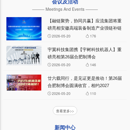
会议及活动
——— Meetings And Events ———
【融链聚势，协同共赢】应流集团将重
磅亮相安徽高端装备制造产业强链补链
协同发展对接会
2026-05-20
176
宇翼科技集团携【宇树科技机器人】重
磅亮相第26届合肥制博会
2026-05-20
146
廿六载同行，是见证更是推动！第26届
合肥制博会圆满收官，相约2027
2026-05-20
110
查看更多>>
新闻中心