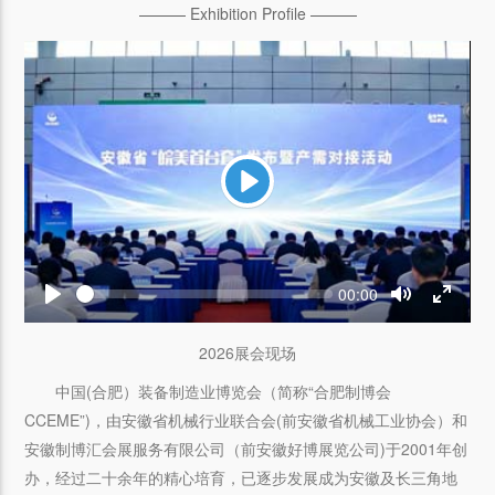
——— Exhibition Profile ———
Play
Seek
Current
00:00
time
Play
Toggle
Toggle
Mute
Fullscr
2026展会现场
中国(合肥）装备制造业博览会（简称“合肥制博会
CCEME”)，由安徽省机械行业联合会(前安徽省机械工业协会）和
安徽制博汇会展服务有限公司（前安徽好博展览公司)于2001年创
办，经过二十余年的精心培育，已逐步发展成为安徽及长三角地