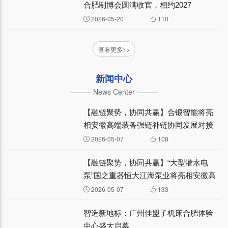
合肥制博会圆满收官，相约2027
2026-05-20
110
查看更多>>
新闻中心
——— News Center ———
【融链聚势，协同共赢】合锻智能将亮
相安徽高端装备强链补链协同发展对接
会—— 企业风采⑧
2026-05-07
108
【融链聚势，协同共赢】“大型潜水电
泵”国之重器恒大江海泵业将亮相安徽高
端装备强链补链协同发展对接会—— 企
2026-05-07
133
业风采⑦
智造新地标：广州佳盟子机床合肥体验
中心盛大启幕