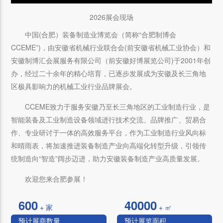
Mute
Fullscr
2026展会现场
中国(合肥）装备制造业博览会（简称“合肥制博会
CCEME”)，由安徽省机械行业联合会(前安徽省机械工业协会）和
安徽制博汇会展服务有限公司（前安徽好博展览公司)于2001年创
办，经过二十余年的精心培育，已逐步发展成为安徽及长三角地
区极具影响力的机械工业行业品牌展会。
CCEME致力于服务安徽乃至长三角地区的工业制造行业，是
智能装备及工业制造设备领域进行技术交流、品牌推广、贸易合
作、专业研讨于一体的高效服务平台，作为工业制造行业风向标
和晴雨表，将加速推进装备制造产业向高端化转型升级，引领传
统制造向“智造”阔步迈进，助力安徽装备制造产业高质量发展。
欢迎您来合肥参展！
600
40000
+ 家
+ ㎡
预计展商数量
预计展览面积