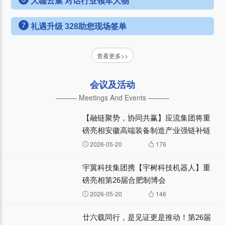
大咖云集 对话行业领军人物
礼遇升级 328助您现场签单
查看更多>>
会议及活动
——— Meetings And Events ———
【融链聚势，协同共赢】应流集团将重
磅亮相安徽高端装备制造产业强链补链
协同发展对接会
2026-05-20
176
宇翼科技集团携【宇树科技机器人】重
磅亮相第26届合肥制博会
2026-05-20
146
廿六载同行，是见证更是推动！第26届