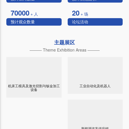
70000
20
+ 人
+ 场
预计观众数量
论坛活动
主题展区
——— Theme Exhibition Areas ———
机床工模具及激光切割与钣金加工
工业自动化及机器人
设备
新能源汽车供应链