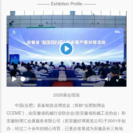
——— Exhibition Profile ———
Play
Seek
Current
00:00
time
Play
Toggle
Toggle
Mute
Fullscr
2026展会现场
中国(合肥）装备制造业博览会（简称“合肥制博会
CCEME”)，由安徽省机械行业联合会(前安徽省机械工业协会）和
安徽制博汇会展服务有限公司（前安徽好博展览公司)于2001年创
办，经过二十余年的精心培育，已逐步发展成为安徽及长三角地