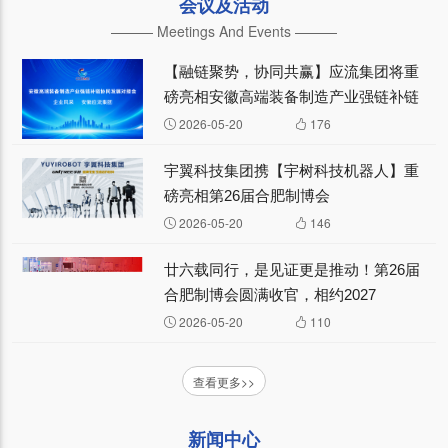
会议及活动
——— Meetings And Events ———
【融链聚势，协同共赢】应流集团将重
磅亮相安徽高端装备制造产业强链补链
协同发展对接会
2026-05-20
176
宇翼科技集团携【宇树科技机器人】重
磅亮相第26届合肥制博会
2026-05-20
146
廿六载同行，是见证更是推动！第26届
合肥制博会圆满收官，相约2027
2026-05-20
110
查看更多>>
新闻中心