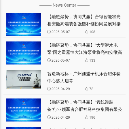
——— News Center ———
【融链聚势，协同共赢】合锻智能将亮
相安徽高端装备强链补链协同发展对接
会—— 企业风采⑧
2026-05-07
108
【融链聚势，协同共赢】“大型潜水电
泵”国之重器恒大江海泵业将亮相安徽高
端装备强链补链协同发展对接会—— 企
2026-05-07
133
业风采⑦
智造新地标：广州佳盟子机床合肥体验
中心盛大启幕
2026-04-29
72
【融链聚势，协同共赢】“管线缆装
备”行业领军者合肥神马科技集团有限公
司将亮相安徽高端装备强链补链协同发
2026-04-29
196
展对接会—— 企业风采⑤