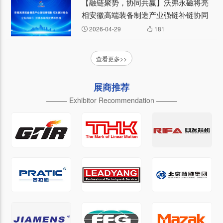
【融链聚势，协同共赢】沃弗永磁将亮
相安徽高端装备制造产业强链补链协同
发展对接会 —— 企业风采④
2026-04-29
181
查看更多>>
展商推荐
——— Exhibitor Recommendation ———